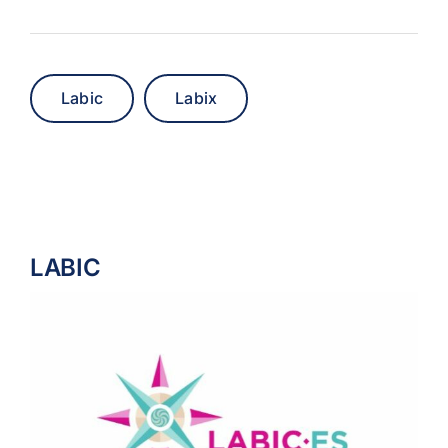
Labic
Labix
LABIC