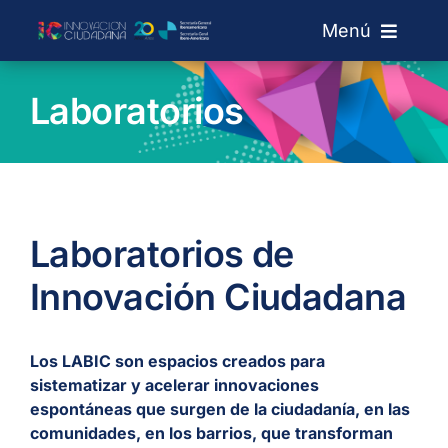
Skip
Menú
to
content
Sobre IC
Laboratorios
Laboratórios
Chamadas
Laboratorios de
Innovación Ciudadana
Rede de Laboratórios
Blog
Los LABIC son espacios creados para
sistematizar y acelerar innovaciones
espontáneas que surgen de la ciudadanía, en las
Search
comunidades, en los barrios, que transforman
for: