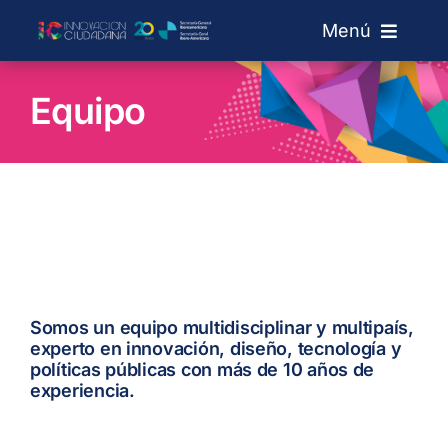
Skip
Menú
to
content
Sobre IC
Equipo
Laboratórios
Chamadas
Rede de Laboratórios
Somos un equipo multidisciplinar y multipaís,
experto en innovación, diseño, tecnología y
Blog
políticas públicas con más de 10 años de
experiencia.
Search
for: