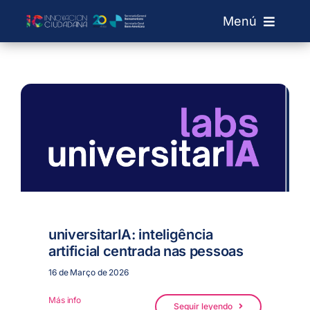
Skip
Menú
to
content
Sobre IC
Laboratórios
Chamadas
Rede de Laboratórios
universitarIA: inteligência
Blog
artificial centrada nas pessoas
16 de Março de 2026
Search
Más info
for:
Seguir leyendo