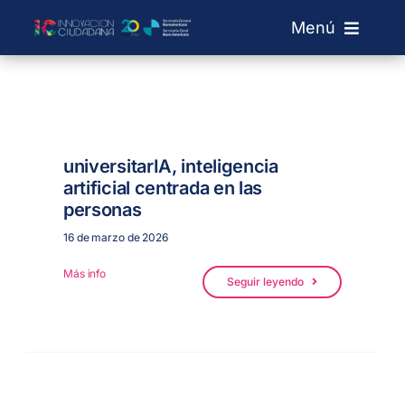
Saltar
Menú
al
contenido
Sobre IC
Laboratorios
universitarIA, inteligencia
artificial centrada en las
Convocatorias
personas
16 de marzo de 2026
Red de Labs
Más info
Seguir leyendo
+ Info
Buscar: