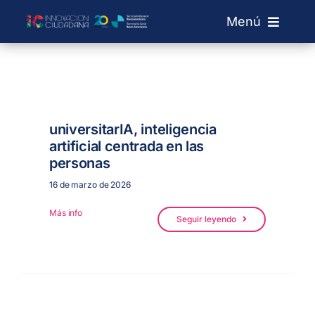
Saltar
Menú
al
contenido
Sobre IC
Laboratorios
universitarIA, inteligencia
artificial centrada en las
Convocatorias
personas
16 de marzo de 2026
Red de Labs
Más info
Seguir leyendo
+ Info
Buscar: