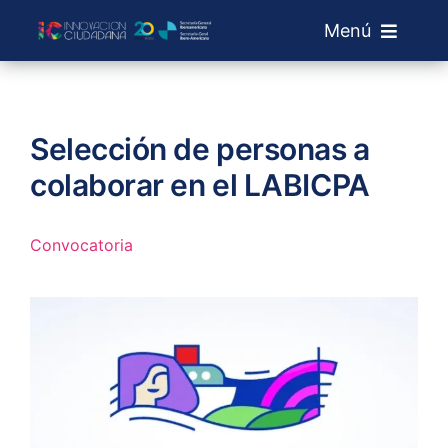
Saltar
Menú
al
contenido
Sobre IC
Selección de personas a
Laboratorios
colaborar en el LABICPA
Convocatorias
Convocatoria
Red de Labs
+ Info
Buscar: