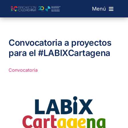
Saltar
Menú
al
contenido
Sobre IC
Convocatoria a proyectos
Laboratorios
para el #LABIXCartagena
Convocatorias
Convocatoria
Red de Labs
+ Info
Buscar: