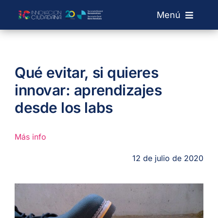
Saltar
Menú
al
contenido
Sobre IC
Qué evitar, si quieres
Laboratorios
innovar: aprendizajes
desde los labs
Convocatorias
Más info
Red de Labs
12 de julio de 2020
+ Info
Buscar: