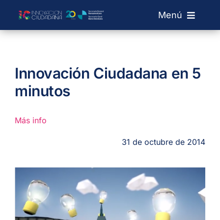
Saltar
Menú
al
contenido
Sobre IC
Innovación Ciudadana en 5
Laboratorios
minutos
Convocatorias
Más info
31 de octubre de 2014
Red de Labs
+ Info
Buscar: